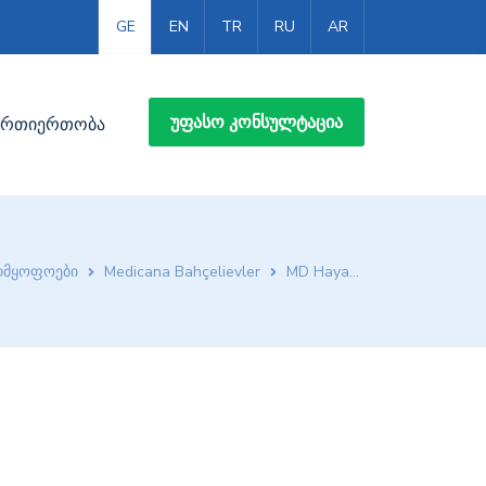
GE
EN
TR
RU
AR
ᲣᲤᲐᲡᲝ ᲙᲝᲜᲡᲣᲚᲢᲐᲪᲘᲐ
ურთიერთობა
დმყოფოები
Medicana Bahçelievler
MD Hayati KALE