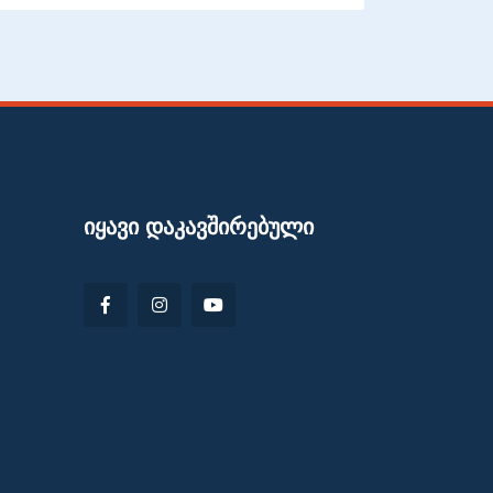
ᲘᲧᲐᲕᲘ ᲓᲐᲙᲐᲕᲨᲘᲠᲔᲑᲣᲚᲘ