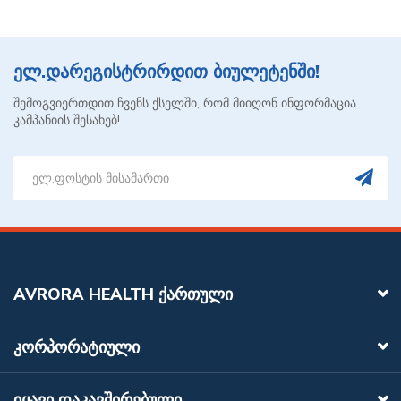
ელ.დარეგისტრირდით ბიულეტენში!
შემოგვიერთდით ჩვენს ქსელში, რომ მიიღონ ინფორმაცია
კამპანიის შესახებ!
AVRORA HEALTH ᲥᲐᲠᲗᲣᲚᲘ
ᲙᲝᲠᲞᲝᲠᲐᲢᲘᲣᲚᲘ
ᲘᲧᲐᲕᲘ ᲓᲐᲙᲐᲕᲨᲘᲠᲔᲑᲣᲚᲘ