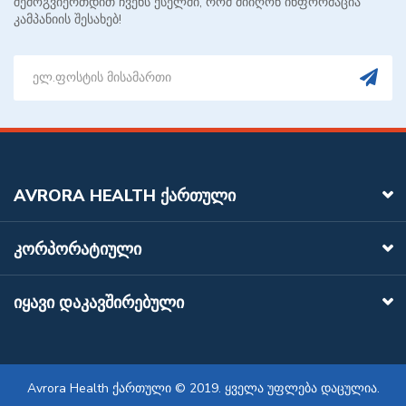
შემოგვიერთდით ჩვენს ქსელში, რომ მიიღონ ინფორმაცია
კამპანიის შესახებ!
AVRORA HEALTH ᲥᲐᲠᲗᲣᲚᲘ
ᲙᲝᲠᲞᲝᲠᲐᲢᲘᲣᲚᲘ
ᲘᲧᲐᲕᲘ ᲓᲐᲙᲐᲕᲨᲘᲠᲔᲑᲣᲚᲘ
Avrora Health ქართული © 2019. ყველა უფლება დაცულია.