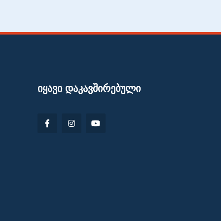
ᲘᲧᲐᲕᲘ ᲓᲐᲙᲐᲕᲨᲘᲠᲔᲑᲣᲚᲘ