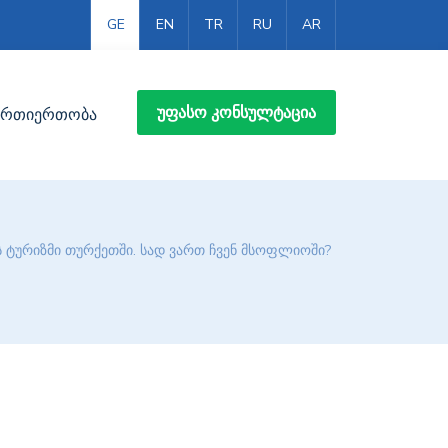
GE
EN
TR
RU
AR
ᲣᲤᲐᲡᲝ ᲙᲝᲜᲡᲣᲚᲢᲐᲪᲘᲐ
ურთიერთობა
 ტურიზმი თურქეთში. სად ვართ ჩვენ მსოფლიოში?