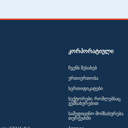
ᲙᲝᲠᲞᲝᲠᲐᲢᲘᲣᲚᲘ
ჩვენს შესახებ
ურთიერთობა
სერთიფიკატები
სექტორები, რომლებსაც
ვემსახურებით
სამედიცინო მომსახურება
თურქეთში