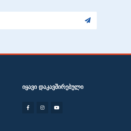
ᲘᲧᲐᲕᲘ ᲓᲐᲙᲐᲕᲨᲘᲠᲔᲑᲣᲚᲘ