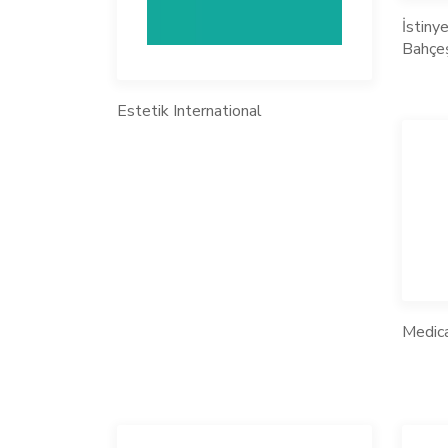
İstiny
Bahçeş
Estetik International
Medic