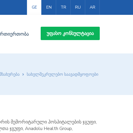
GE
EN
TR
RU
AR
ᲣᲤᲐᲡᲝ ᲙᲝᲜᲡᲣᲚᲢᲐᲪᲘᲐ
ურთიერთობა
ომსახურება
სახელშეკრულებო საავადმყოფოები
შორის მემორიტარული ჰოსპიტალების ჯგუფი,
ა ჯგუფი, Anadolu Health Group,